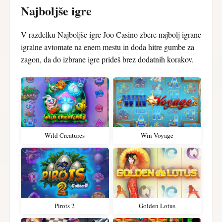
Najboljše igre
V razdelku Najboljše igre Joo Casino zbere najbolj igrane
igralne avtomate na enem mestu in doda hitre gumbe za
zagon, da do izbrane igre prideš brez dodatnih korakov.
Wild Creatures
Win Voyage
Pirots 2
Golden Lotus