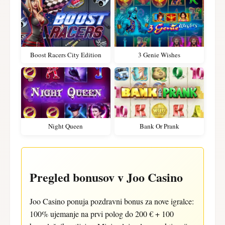
Boost Racers City Edition
3 Genie Wishes
Night Queen
Bank Or Prank
Pregled bonusov v Joo Casino
Joo Casino ponuja pozdravni bonus za nove igralce:
100% ujemanje na prvi polog do 200 € + 100